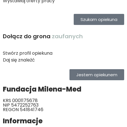
Wystawiaj oferty pracy
Szukam opiekuna
Dołącz do grona
zaufanych
Stwórz profil opiekuna
Daj się znaleźć
Jestem opiekunem
Fundacja Milena-Med
KRS 0001175678
NIP 5472252763
REGON 541841746
Informacje