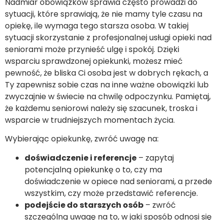
Nadmiar obowiązków sprawia często prowadzi do
sytuacji, które sprawiają, że nie mamy tyle czasu na
opiekę, ile wymaga tego starsza osoba. W takiej
sytuacji skorzystanie z profesjonalnej usługi opieki nad
seniorami może przynieść ulgę i spokój. Dzięki
wsparciu sprawdzonej opiekunki, możesz mieć
pewność, że bliska Ci osoba jest w dobrych rękach, a
Ty zapewnisz sobie czas na inne ważne obowiązki lub
zwyczajnie w świecie na chwilę odpoczynku. Pamiętaj,
że każdemu seniorowi należy się szacunek, troska i
wsparcie w trudniejszych momentach życia.
Wybierając opiekunkę, zwróć uwagę na:
doświadczenie i referencje
– zapytaj
potencjalną opiekunkę o to, czy ma
doświadczenie w opiece nad seniorami, a przede
wszystkim, czy może przedstawić referencje.
podejście do starszych osób
– zwróć
szczególną uwagę na to, w jaki sposób odnosi się