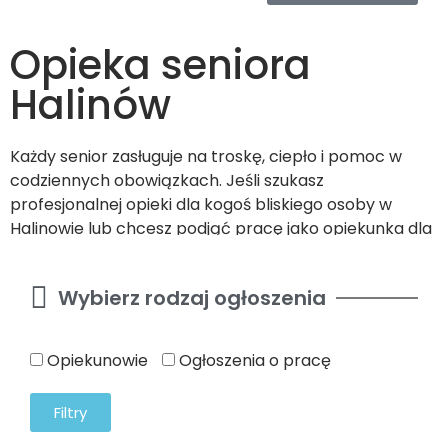
Opieka seniora
Halinów
Każdy senior zasługuje na troskę, ciepło i pomoc w
codziennych obowiązkach. Jeśli szukasz
profesjonalnej opieki dla kogoś bliskiego osoby w
Halinowie lub chcesz podjąć pracę jako opiekunka dla
osób starszych, jesteś w doskonałym miejscu! Nasz
portal łączy osoby potrzebujące pomocy z najwyższą
Wybierz rodzaj ogłoszenia
jakością opieki, gwarantując poczucie
bezpieczeństwa i wygodę obu stronom.
Opiekunowie
Ogłoszenia o pracę
Filtry